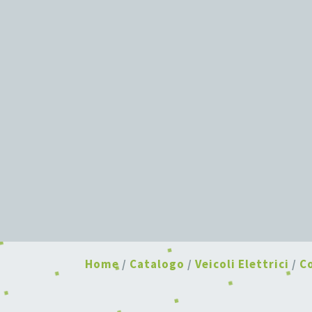
Home
/
Catalogo
/
Veicoli Elettrici
/
C