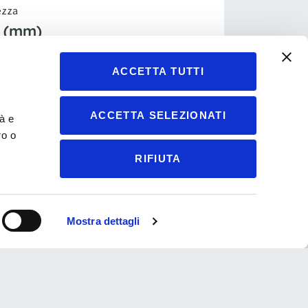
ezza
5 (mm)
 massima
ACCETTA TUTTI
 (kg)
ACCETTA SELEZIONATI
tà e
nza massima
ro o
%)
RIFIUTA
 Sterzata
0 (mm)
Mostra dettagli