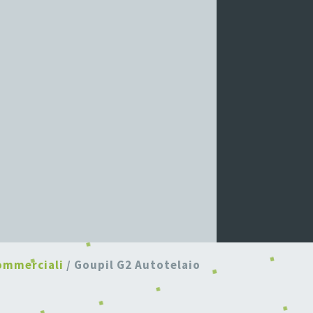
ommerciali
/ Goupil G2 Autotelaio