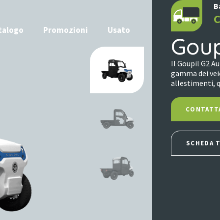
B
C
talogo
Promozioni
Usato
Goup
Il Goupil G2 A
gamma dei veic
allestimenti, 
CONTATT
SCHEDA 