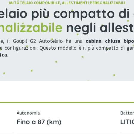
AUTOTELAIO COMPONIBILE, ALLESTIMENTI PERSONALIZZABILI
elaio più compatto 
alizzabile
negli alles
ale, il Goupil G2 Autotelaio ha una
cabina chiusa bip
se configurazioni. Questo modello è il più compatto di 
ica
.
Autonomia
Batter
Fino a 87 (km)
LIT