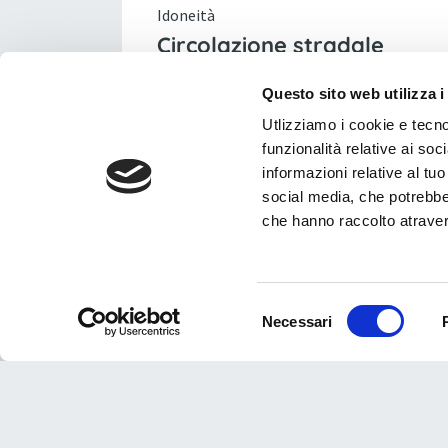
Idoneità
Circolazione stradale
Questo sito web utilizza i
Lunghezza
Utlizziamo i cookie e tecno
3170 (mm)
funzionalità relative ai soc
informazioni relative al tuo 
Modello
social media, che potrebber
G2
che hanno raccolto atraverso
Portata massima
Fino a 634 (kg)
Selezione
Necessari
del
consenso
Tipologia
Base