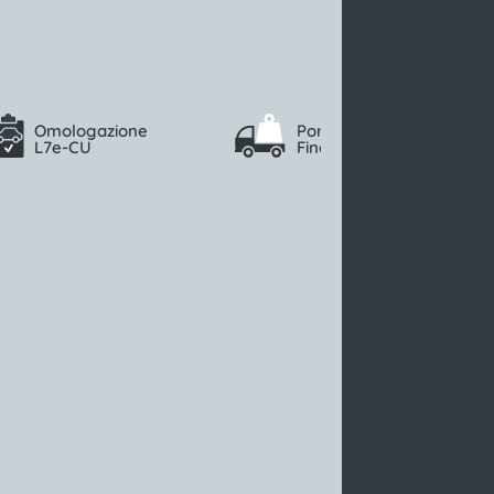
Omologazione
Portata max
L7e-CU
Fino a 634 (kg)