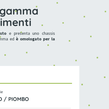
di gamma
timenti
osto
e presenta uno chassis
gamma ed
è
omologato per la
ie
IO / PIOMBO