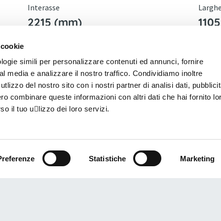
Interasse
Largh
2215 (mm)
110
 cookie
Marca
Massa
logie simili per personalizzare contenuti ed annunci, fornire
GOUPIL
1100
ial media e analizzare il nostro traffico. Condividiamo inoltre
utlizzo del nostro sito con i nostri partner di analisi dati, pubblici
Categoria Omologazione Stradale EU*
Pende
o combinare queste informazioni con altri dati che hai fornito lo
L7e-CU
25 (
 il tuo u􀆟lizzo dei loro servizi.
Numero Passeggeri
Raggio
Posti 2
437
Preferenze
Statistiche
Marketing
Velocità massima
30 (km/h)