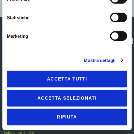
Statistiche
Marketing
Centro Direzionale
Contatti
Contatta
Commercity
l'assistenza
Privacy policy
Viale Alexandre
Mostra dettagli
Gustave Eiffel 100 –
Esercizio Diritti
Isola R 33
Interessato
00148 Roma RM
Cookie policy
Tel.
06.602072777
ACCETTA TUTTI
Note legali
CF e P.IVA:
Mappa del sito
01534670805 – SdI:
W7YVJK9
ACCETTA SELEZIONATI
REA RM – 1222948
Capitale sociale 50.000
i.v.
RIFIUTA
exelentia@exelentia.it
|
exelentia@pec.it
Indicazioni stradali