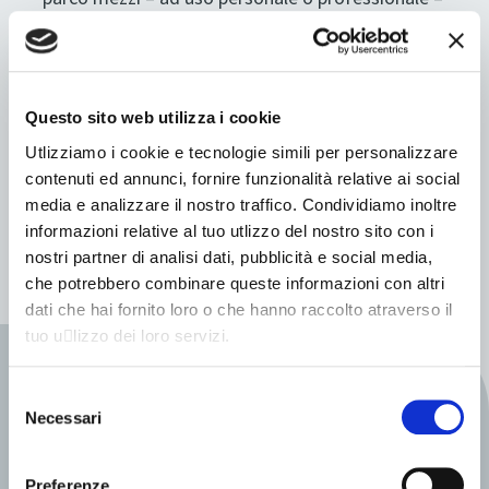
dedicato al
servizio di noleggio
a breve, medio
e lungo termine.
La factory è specializzata nella
fornitura di
flotte di veicoli elettrici
a sostegno di mobilità
Questo sito web utilizza i cookie
e logistica di fiere, manifestazioni, parchi a tema,
Utlizziamo i cookie e tecnologie simili per personalizzare
inaugurazioni, mostre, summit e grandi eventi in
contenuti ed annunci, fornire funzionalità relative ai social
generale. Per queste occasioni, fornisce
navette
media e analizzare il nostro traffico. Condividiamo inoltre
e VIP shuttle
con
personalizzazione grafica
informazioni relative al tuo utlizzo del nostro sito con i
del brand
, il tutto chiavi in mano.
nostri partner di analisi dati, pubblicità e social media,
che potrebbero combinare queste informazioni con altri
dati che hai fornito loro o che hanno raccolto atraverso il
tuo u􀆟lizzo dei loro servizi.
RICHIEDI INFO
CONTATTACI
Selezione
Contatta
Necessari
del
consenso
Exelentia
Preferenze