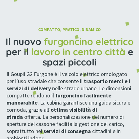
Furgone Commerciali Circolazione stradale 2215 (mm) GOUPIL G2 L7e-CU 25 (%) Posti 2 4370 (mm) Furgoni 30 (km/h) Fino a 87 (km) LITIO / PIOMBO 1105 (mm) 3170 (mm) Fino a 374 (kg) Fino a 374 (kg) 1100 (kg)
COMPATTO, PRATICO, DINAMICO
Il nuovo
furgoncino elettrico
per il
lavoro in centro città
e
spazi piccoli
Il Goupil G2 Furgone è il veicolo elettrico omologato
per l’uso stradale che consente il
trasporto merci e i
servizi di delivery
nelle strade urbane. Le dimensioni
compatte rendono il
furgoncino facilmente
manovrabile
. La cabina garantisce una guida sicura e
comoda, grazie all’
ottima visibilità di
strada
offerta. La personalizzazione del numero di
aperture del cassone facilita la gestione del carico,
soprattutto nei
servizi di consegna
cittadini e in
ambienti indoor.