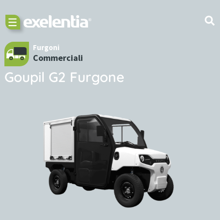
Furgoni
Commerciali
Goupil G2 Furgone