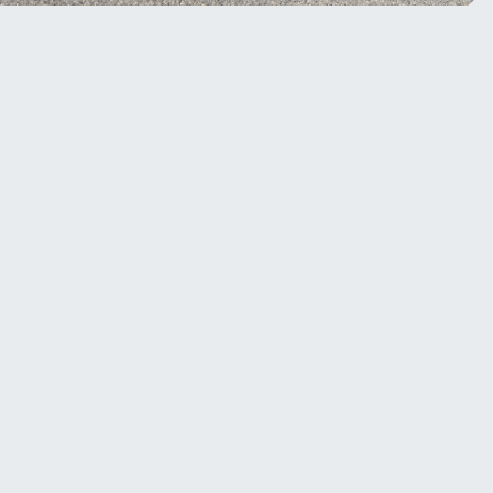
Scheda tecnica
Allestimento
Furgone
Autonomia
Fino a 87 (km)
Batterie
LITIO / PIOMBO
Idoneità