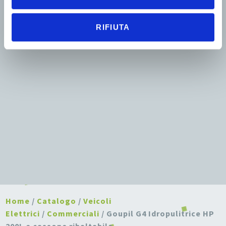
RIFIUTA
Home
/
Catalogo
/
Veicoli
Elettrici
/
Commerciali
/ Goupil G4 Idropulitrice HP
200L e cassone ribaltabile