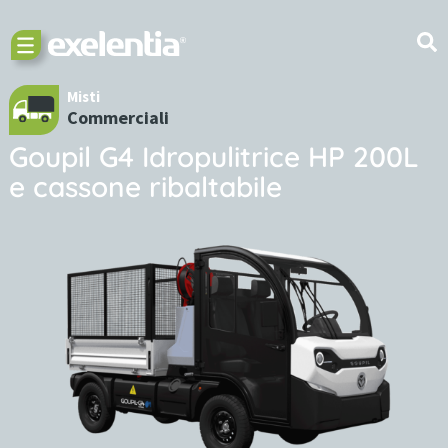
Misti
Commerciali
Goupil G4 Idropulitrice HP 200L
e cassone ribaltabile