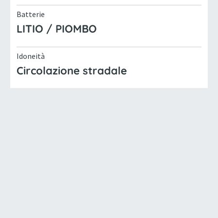
Batterie
LITIO / PIOMBO
Idoneità
Circolazione stradale
Interasse
2022 (mm)
Larghezza
1305 (mm)
Lunghezza
3600 (mm)