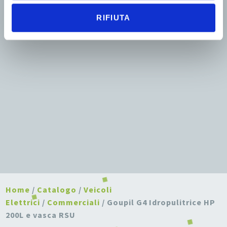
RIFIUTA
Home
/
Catalogo
/
Veicoli
Elettrici
/
Commerciali
/ Goupil G4 Idropulitrice HP
200L e vasca RSU