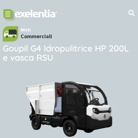
Misti
Commerciali
Goupil G4 Idropulitrice HP 200L
e vasca RSU