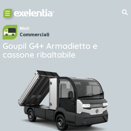
Misti
Commerciali
Goupil G4+ Armadietto e
cassone ribaltabile