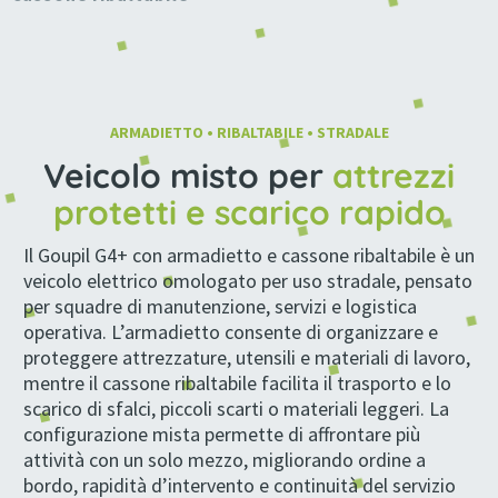
Armadietto e cassone ribaltabile Commerciali Circolazione stradale 2261 (mm) 1778 (mm) 4225 (mm) GOUPIL 2300 (kg) G4+ N1 Fino a 1225 (kg) Posti 2 Misti 70 (km/h)
Armadietto e cassone ribaltabile Commerciali Circolazione stradale 2261 (mm) 1778 (mm) 4225 (mm) GOUPIL 2300 (kg) G4+ N1 Fino a 1225 (kg) Posti 2 Misti 70 (km/h) Fino a 180 (km) LITIO
ARMADIETTO • RIBALTABILE • STRADALE
Veicolo misto per
attrezzi
protetti e scarico rapido
Il Goupil G4+ con armadietto e cassone ribaltabile è un
veicolo elettrico omologato per uso stradale, pensato
per squadre di manutenzione, servizi e logistica
operativa. L’armadietto consente di organizzare e
proteggere attrezzature, utensili e materiali di lavoro,
mentre il cassone ribaltabile facilita il trasporto e lo
scarico di sfalci, piccoli scarti o materiali leggeri. La
configurazione mista permette di affrontare più
attività con un solo mezzo, migliorando ordine a
bordo, rapidità d’intervento e continuità del servizio