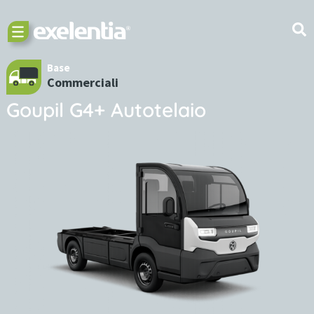
Base
Commerciali
Goupil G4+ Autotelaio