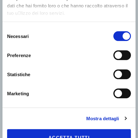
dati che hai fornito loro o che hanno raccolto atraverso il
tuo u􀆟lizzo dei loro servizi.
Selezione
Necessari
del
consenso
Preferenze
Statistiche
Marketing
Mostra dettagli
ACCETTA TUTTI