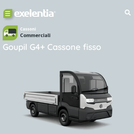
Cassoni
Commerciali
Goupil G4+ Cassone fisso