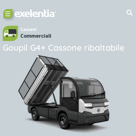
Cassoni
Commerciali
Goupil G4+ Cassone ribaltabile