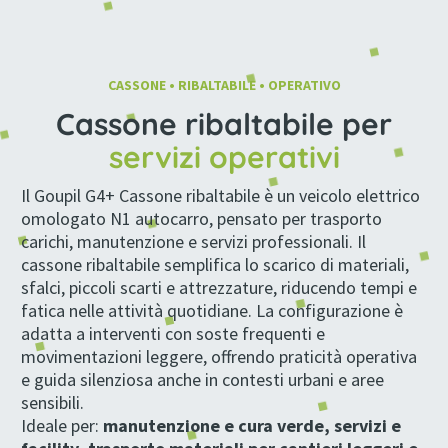
Cassone ribaltabile Commerciali Circolazione stradale 2261 (mm) 1778 (mm) 4225 (mm) GOUPIL 2300 (kg) G4+ N1 Fino a 1190 (kg) Posti 2 Cassoni 70 (km/h)
Cassone ribaltabile Commerciali Circolazione stradale 2261 (mm) 1778 (mm) 4225 (mm) GOUPIL 2300 (kg) G4+ N1 Fino a 1190 (kg) Posti 2 Cassoni 70 (km/h) Fino a 180 (km) LITIO
CASSONE • RIBALTABILE • OPERATIVO
Cassone ribaltabile per
servizi operativi
Il Goupil G4+ Cassone ribaltabile è un veicolo elettrico
omologato N1 autocarro, pensato per trasporto
carichi, manutenzione e servizi professionali. Il
cassone ribaltabile semplifica lo scarico di materiali,
sfalci, piccoli scarti e attrezzature, riducendo tempi e
fatica nelle attività quotidiane. La configurazione è
adatta a interventi con soste frequenti e
movimentazioni leggere, offrendo praticità operativa
e guida silenziosa anche in contesti urbani e aree
sensibili.
Ideale per:
manutenzione e cura verde, servizi e