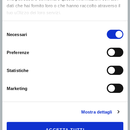
dati che hai fornito loro o che hanno raccolto atraverso il
tuo u􀆟lizzo dei loro servizi.
Selezione
Necessari
del
consenso
Preferenze
Statistiche
Marketing
Mostra dettagli
ACCETTA TUTTI