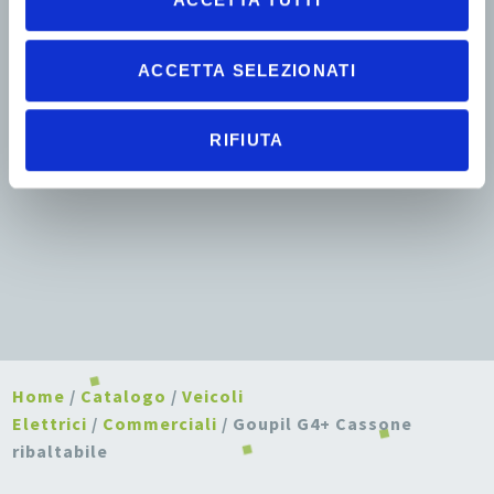
ACCETTA SELEZIONATI
RIFIUTA
Home
/
Catalogo
/
Veicoli
Elettrici
/
Commerciali
/ Goupil G4+ Cassone
ribaltabile