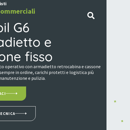
isti
ommerciali
il G6
dietto e
one fisso
ico operativo con armadietto retrocabina e cassone
 sempre in ordine, carichi protetti e logistica più
 manutenzione e pulizia.
ACI
TECNICA