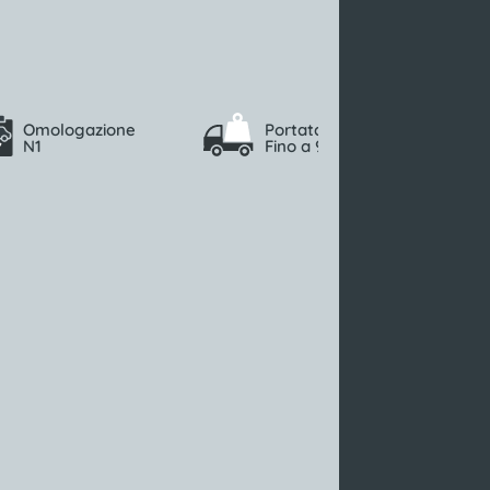
Omologazione
Portata max
N1
Fino a 907 (kg)