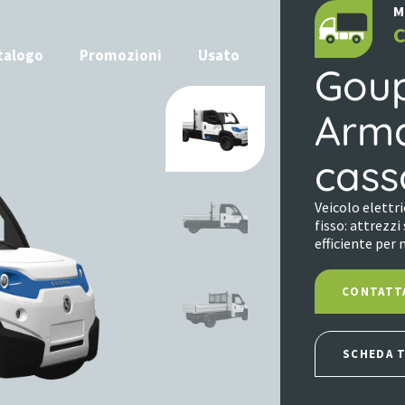
M
C
talogo
Promozioni
Usato
Goup
Arma
cass
Veicolo elettr
fisso: attrezzi
efficiente per
CONTATT
SCHEDA 