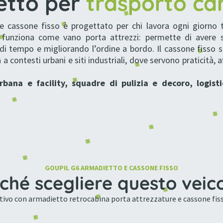
etto per
trasporto car
e cassone fisso è progettato per chi lavora ogni giorno 
a funziona come vano porta attrezzi: permette di avere 
 di tempo e migliorando l’ordine a bordo. Il cassone fisso su
a contesti urbani e siti industriali, dove servono praticità, a
bana e facility, squadre di pulizia e decoro, logist
GOUPIL G6 ARMADIETTO E CASSONE FISSO
ché scegliere questo veic
tivo con armadietto retrocabina porta attrezzature e cassone fiss