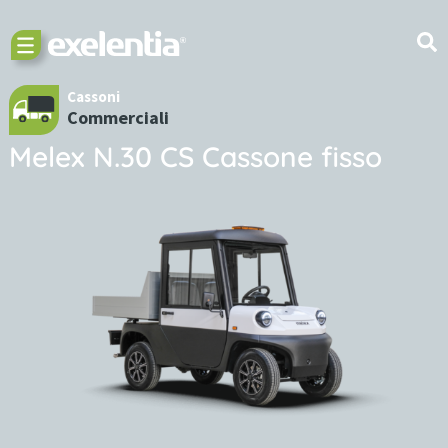
Cassoni
Commerciali
Melex N.30 CS Cassone fisso