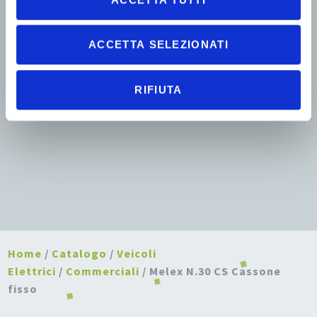
ACCETTA SELEZIONATI
RIFIUTA
Home
/
Catalogo
/
Veicoli
Elettrici
/
Commerciali
/ Melex N.30 CS Cassone
fisso