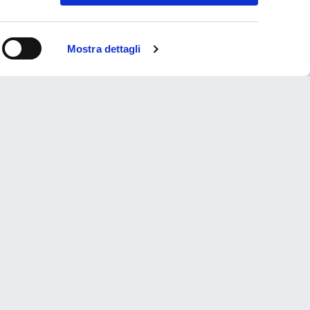
Mostra dettagli
ie
IO / PIOMBO
ezza
5 (mm)
 massima
 (kg)
ta massima
 a 500 (kg)
gia