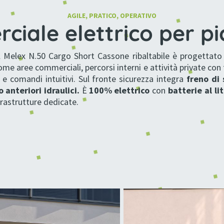
AGILE, PRATICO, OPERATIVO
ciale elettrico per pi
il Melex N.50 Cargo Short Cassone ribaltabile è progettato p
come aree commerciali, percorsi interni e attività private con
e comandi intuitivi. Sul fronte sicurezza integra
freno di
o anteriori idraulici
.
È
100% elettrico
con
batterie al li
frastrutture dedicate.