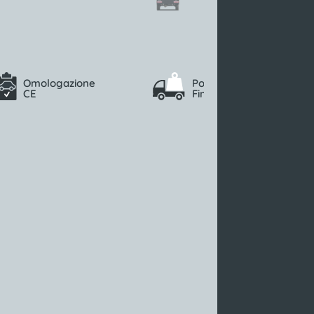
Omologazione
Portata max
CE
Fino a 500 (kg)