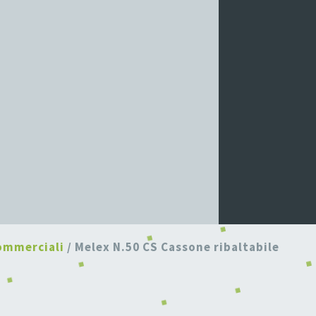
ommerciali
/ Melex N.50 CS Cassone ribaltabile