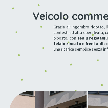
Veicolo commer
Grazie all’ingombro ridotto, 
contesti ad alta operatività, 
biposto, con
sedili regolabili
telaio zincato
e
freni a disc
una ricarica semplice senza in