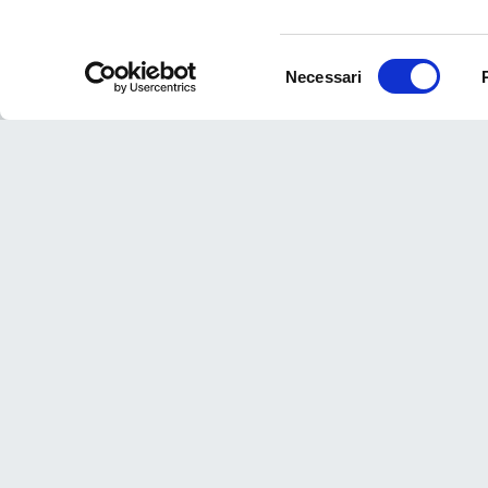
Scheda tecnica
Selezione
Necessari
del
Allestimento
consenso
Cassone ribaltabile
Idoneità
Spazi privati
Lunghezza
3272 (mm)
Modello
N.50 CS
Numero Passeggeri