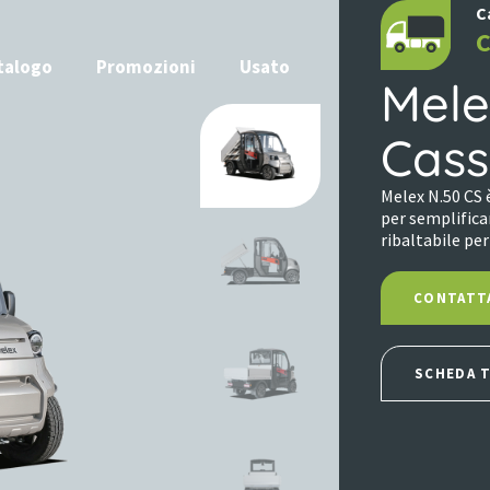
C
C
talogo
Promozioni
Usato
Mele
Cass
Melex N.50 CS 
per semplifica
ribaltabile per
CONTATT
SCHEDA 