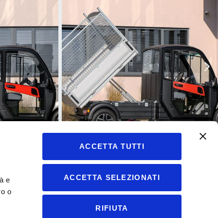
ACCETTA TUTTI
ACCETTA SELEZIONATI
tà e
ro o
RIFIUTA