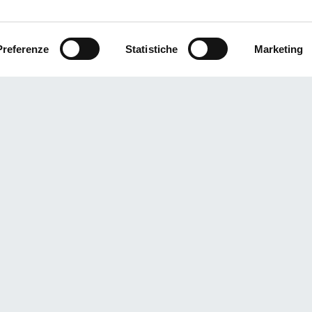
Preferenze
Statistiche
Marketing
Autonomia
Batter
Fino a 145 (km)
LIT
Interasse
Largh
2130 (mm)
136
Marca
Massa
MELEX
1475
Categoria Omologazione Stradale EU*
Porta
CE
Fino
Raggio Sterzata
Tipolo