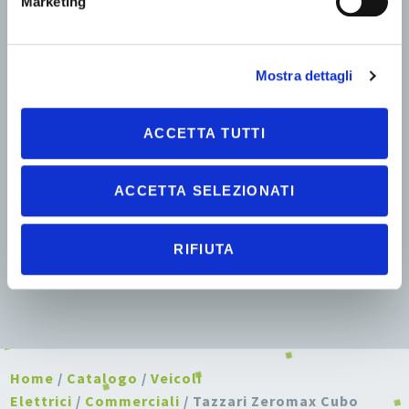
Marketing
Mostra dettagli
ACCETTA TUTTI
ACCETTA SELEZIONATI
RIFIUTA
Home
/
Catalogo
/
Veicoli
Elettrici
/
Commerciali
/ Tazzari Zeromax Cubo