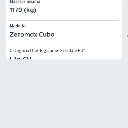
Massa massima
1170 (kg)
Modello
Zeromax Cubo
Categoria Omologazione Stradale EU*
L7e-CU
Portata massima
Fino a 652 (kg)
Numero Passeggeri
Posti 2
Tipologia