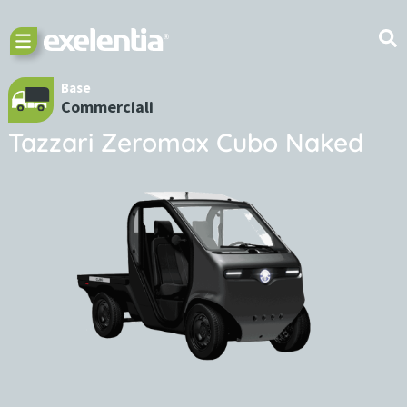
Base
Commerciali
Tazzari Zeromax Cubo Naked