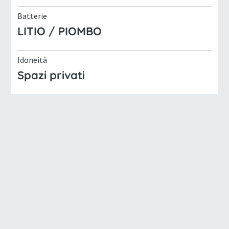
Batterie
LITIO / PIOMBO
Idoneità
Spazi privati
Interasse
3450 (mm)
Larghezza
1140 (mm)
Lunghezza
4760 (mm)