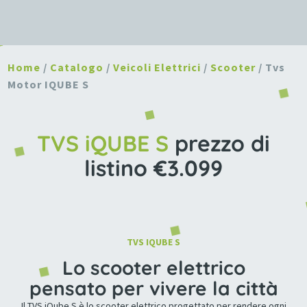
Home
/
Catalogo
/
Veicoli Elettrici
/
Scooter
/ Tvs
Motor IQUBE S
Fino a 100 (km) LITIO Scooter Circolazione stradale 1301 (mm) 690 (mm) 1835 (mm) TVS MOTOR 253 (kg) IQUBE L3e-A1 Fino a 130 (kg) Posti 2 90 (km/h)
TVS iQUBE S
prezzo di
listino €3.099
TVS IQUBE S
Lo scooter elettrico
pensato per vivere la città
Il TVS iQube S è lo scooter elettrico progettato per rendere ogni