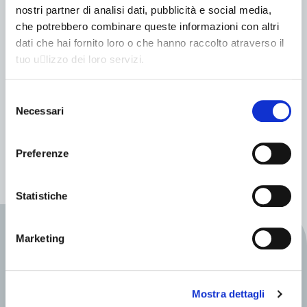
nostri partner di analisi dati, pubblicità e social media,
GOUPIL
che potrebbero combinare queste informazioni con altri
Goupil G6 Autotelaio
dati che hai fornito loro o che hanno raccolto atraverso il
tuo u􀆟lizzo dei loro servizi.
Fino a 158 (km)
LITIO
Selezione
Omologazione N1
Necessari
del
Fino a 1193 (kg)
consenso
Preferenze
Statistiche
INFO VEICOLI
Marketing
Scopri la gamma
Mostra dettagli