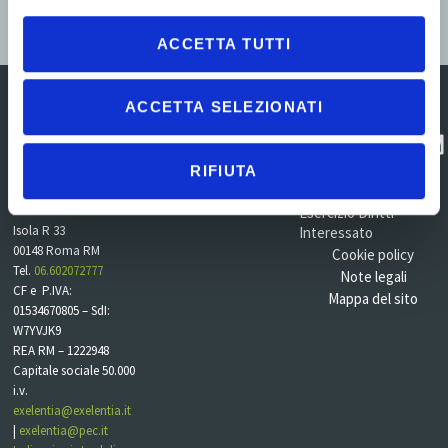
Fill out my
online form
.
ACCETTA TUTTI
ACCETTA SELEZIONATI
Centro Direzionale
Contatti
Contatta
RIFIUTA
Commercity
l'assistenza
Privacy policy
Viale Alexandre
Gustave Eiffel 100 –
Esercizio Diritti
Isola R 33
Interessato
00148 Roma RM
Cookie policy
Tel.
06.602072777
Note legali
CF e P.IVA:
Mappa del sito
01534670805 – SdI:
W7YVJK9
REA RM – 1222948
Capitale sociale 50.000
i.v.
exelentia@exelentia.it
|
exelentia@pec.it