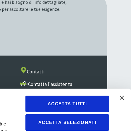
 e hai bisogno di info dettagliate,
 per ascoltare le tue esigenze.
Contatti
Contatta l'assistenza
ACCETTA TUTTI
i
ACCETTA SELEZIONATI
Privacy policy
tà e
Esercizio Diritti Interessato
ro o