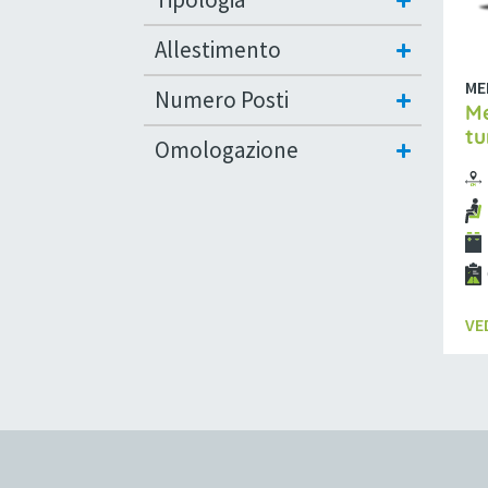
Allestimento
ME
Numero Posti
Me
tu
Omologazione
VE