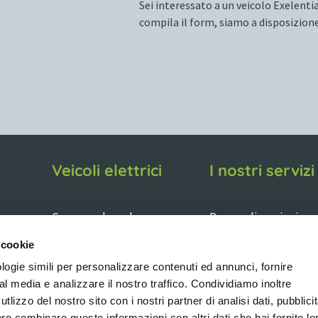
Sei interessato a un veicolo Exelentia
compila il form, siamo a disposizione
Veicoli elettrici
I nostri servizi
Cerca per brand
Personalizzazioni
grafiche
Cerca per categoria
 cookie
Allestimenti
Cerca per soluzioni
logie simili per personalizzare contenuti ed annunci, fornire
personalizzati
ial media e analizzare il nostro traffico. Condividiamo inoltre
Il nostro usato garantito
Servizi amministrativ
utlizzo del nostro sito con i nostri partner di analisi dati, pubblici
Mezzi a noleggio
o combinare queste informazioni con altri dati che hai fornito lo