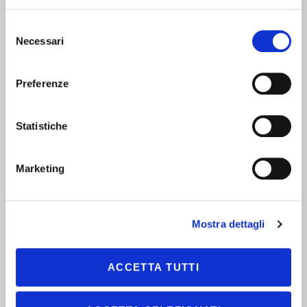
Selezione
Necessari
del
consenso
Preferenze
Statistiche
MELEX
Melex N.50 CL Cassone ribaltabile
Marketing
Fino a 145 (km)
LITIO
Omologazione L7e-CU
Mostra dettagli
Fino a 985 (kg)
ACCETTA TUTTI