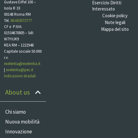
Gustave Eiffel 100 –
Esercizio Diritti
Isola R 33
Interessato
00148 Roma RM
Cookie policy
Tel.
06.602072777
Note legali
CF e P.IVA:
Mappa del sito
01534670805 – SdI:
W7YVJK9
REA RM – 1222948
Capitale sociale 50.000
i.v.
exelentia@exelentia.it
|
exelentia@pec.it
Indicazioni stradali
About us
Chi siamo
Nuova mobilità
Innovazione