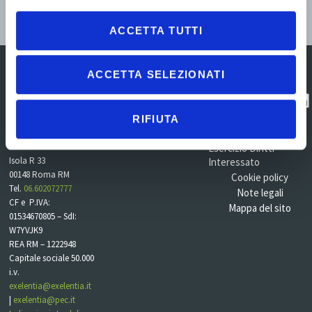
Fill out my
online form
.
ACCETTA TUTTI
ACCETTA SELEZIONATI
Centro Direzionale
Contatti
Contatta
RIFIUTA
Commercity
l'assistenza
Privacy policy
Viale Alexandre
Gustave Eiffel 100 –
Esercizio Diritti
Isola R 33
Interessato
00148 Roma RM
Cookie policy
Tel.
06.602072777
Note legali
CF e P.IVA:
Mappa del sito
01534670805 – SdI:
W7YVJK9
REA RM – 1222948
Capitale sociale 50.000
i.v.
exelentia@exelentia.it
|
exelentia@pec.it