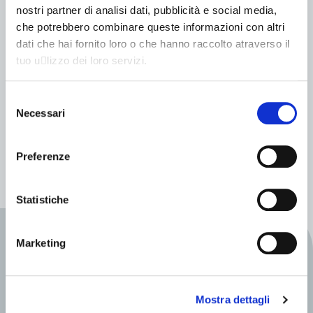
nostri partner di analisi dati, pubblicità e social media,
GOUPIL
che potrebbero combinare queste informazioni con altri
Goupil G2 Autotelaio
dati che hai fornito loro o che hanno raccolto atraverso il
tuo u􀆟lizzo dei loro servizi.
Fino a 87 (km)
LITIO / PIOMBO
Selezione
Omologazione CE
Necessari
del
Fino a 634 (kg)
consenso
Preferenze
Statistiche
INFO VEICOLI
Marketing
Scopri la gamma
Mostra dettagli