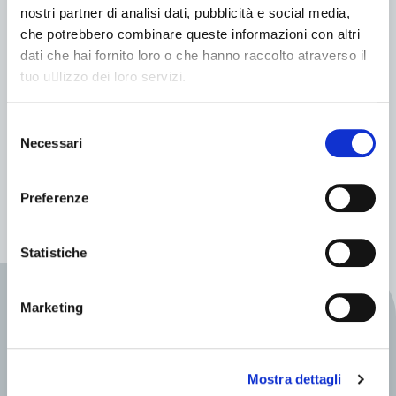
nostri partner di analisi dati, pubblicità e social media,
GOUPIL
che potrebbero combinare queste informazioni con altri
Goupil G6 Cassone scarrabile in alluminio
dati che hai fornito loro o che hanno raccolto atraverso il
tuo u􀆟lizzo dei loro servizi.
Fino a 158 (km)
LITIO
Selezione
Omologazione N1
Necessari
del
Fino a 665 (kg)
consenso
Preferenze
Statistiche
INFO VEICOLI
Marketing
Scopri la gamma
Mostra dettagli