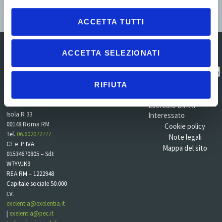
Fill out my
online form
.
ACCETTA TUTTI
ACCETTA SELEZIONATI
Centro Direzionale
Contatti
Contatta
RIFIUTA
Commercity
l'assistenza
Privacy policy
Viale Alexandre
Gustave Eiffel 100 –
Esercizio Diritti
Isola R 33
Interessato
00148 Roma RM
Cookie policy
Tel.
06.602072777
Note legali
CF e P.IVA:
Mappa del sito
01534670805 – SdI:
W7YVJK9
REA RM – 1222948
Capitale sociale 50.000
i.v.
exelentia@exelentia.it
|
exelentia@pec.it