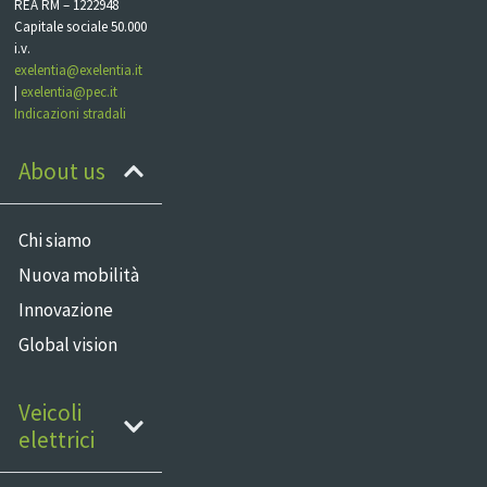
REA RM – 1222948
Capitale sociale 50.000
i.v.
exelentia@exelentia.it
|
exelentia@pec.it
Indicazioni stradali
About us
Chi siamo
Nuova mobilità
Innovazione
Global vision
Veicoli
elettrici