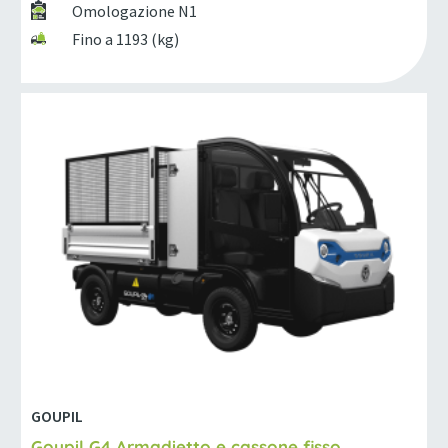
Omologazione N1
Fino a 1193 (kg)
GOUPIL
Goupil G4 Armadietto e cassone fisso