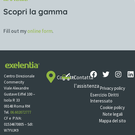
Scopri la gamma
Fill out my
online form
.
Centro Direzionale
Contatti
Contatta
Commercity
l'assistenza
Privacy policy
Viale Alexandre
Gustave Eiffel 100 –
Esercizio Diritti
Isola R 33
Interessato
00148 Roma RM
Cookie policy
Tel.
06.602072777
Note legali
CF e P.IVA:
Mappa del sito
01534670805 – SdI:
W7YVJK9