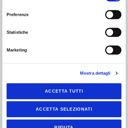
consenso
Preferenze
GOUPIL
Goupil G4 Cassone fisso
Statistiche
Fino a 199 (km)
LITIO / PIOMBO
Marketing
Omologazione L7e-CU
Fino a 979 (kg)
Mostra dettagli
ACCETTA TUTTI
ACCETTA SELEZIONATI
RIFIUTA