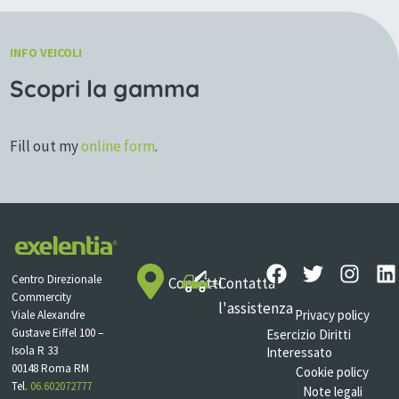
INFO VEICOLI
Scopri la gamma
Fill out my
online form
.
Centro Direzionale
Contatti
Contatta
Commercity
l'assistenza
Privacy policy
Viale Alexandre
Gustave Eiffel 100 –
Esercizio Diritti
Isola R 33
Interessato
00148 Roma RM
Cookie policy
Tel.
06.602072777
Note legali