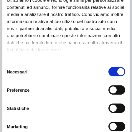
Utlizziamo i cookie e tecnologie simili per personalizzare
contenuti ed annunci, fornire funzionalità relative ai social
media e analizzare il nostro traffico. Condividiamo inoltre
informazioni relative al tuo utlizzo del nostro sito con i
nostri partner di analisi dati, pubblicità e social media,
MELEX
che potrebbero combinare queste informazioni con altri
Melex N.30 P6 Passeggeri
dati che hai fornito loro o che hanno raccolto atraverso il
tuo u􀆟lizzo dei loro servizi.
Fino a 110 (km)
Posti 6
Selezione
LITIO / PIOMBO
Necessari
del
Spazi privati
consenso
Preferenze
Statistiche
Marketing