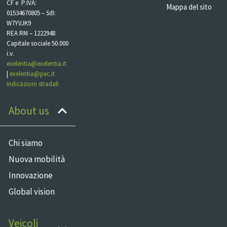
CF e P.IVA:
Mappa del sito
01534670805 – SdI:
W7YVJK9
REA RM – 1222948
Capitale sociale 50.000
i.v.
exelentia@exelentia.it
|
exelentia@pec.it
Indicazioni stradali
About us
Chi siamo
Nuova mobilità
Innovazione
Global vision
Veicoli