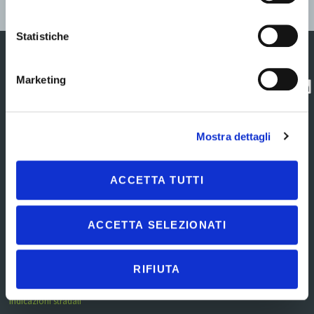
Statistiche
Marketing
Centro Direzionale
Contatti
Contatta
Commercity
l'assistenza
Privacy policy
Viale Alexandre
Gustave Eiffel 100 –
Esercizio Diritti
Mostra dettagli
Isola R 33
Interessato
00148 Roma RM
Cookie policy
Tel.
06.602072777
Note legali
ACCETTA TUTTI
CF e P.IVA:
Mappa del sito
01534670805 – SdI:
W7YVJK9
ACCETTA SELEZIONATI
REA RM – 1222948
Capitale sociale 50.000
i.v.
RIFIUTA
exelentia@exelentia.it
|
exelentia@pec.it
Indicazioni stradali