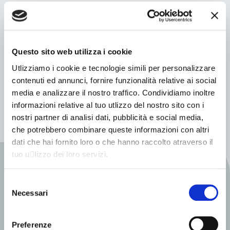
Allestimento
Numero Posti
Questo sito web utilizza i cookie
Omologazione
Utlizziamo i cookie e tecnologie simili per personalizzare
contenuti ed annunci, fornire funzionalità relative ai social
Sembra che non riusciamo a trovare quello che stai
media e analizzare il nostro traffico. Condividiamo inoltre
cercando.
informazioni relative al tuo utlizzo del nostro sito con i
nostri partner di analisi dati, pubblicità e social media,
che potrebbero combinare queste informazioni con altri
dati che hai fornito loro o che hanno raccolto atraverso il
tuo u􀆟lizzo dei loro servizi.
INFO VEICOLI
Selezione
Scopri la gamma
Necessari
del
consenso
Fill out my
online form
.
Preferenze