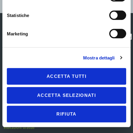
Statistiche
Marketing
Centro Direzionale
Contatti
Contatta
Commercity
l'assistenza
Privacy policy
Viale Alexandre
Gustave Eiffel 100 –
Esercizio Diritti
Mostra dettagli
Isola R 33
Interessato
00148 Roma RM
Cookie policy
Tel.
06.602072777
Note legali
ACCETTA TUTTI
CF e P.IVA:
Mappa del sito
01534670805 – SdI:
W7YVJK9
ACCETTA SELEZIONATI
REA RM – 1222948
Capitale sociale 50.000
i.v.
RIFIUTA
exelentia@exelentia.it
|
exelentia@pec.it
Indicazioni stradali