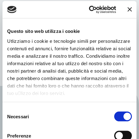
Allestimento
Numero Posti
Questo sito web utilizza i cookie
Omologazione
Utlizziamo i cookie e tecnologie simili per personalizzare
contenuti ed annunci, fornire funzionalità relative ai social
Sembra che non riusciamo a trovare quello che stai
media e analizzare il nostro traffico. Condividiamo inoltre
cercando.
informazioni relative al tuo utlizzo del nostro sito con i
nostri partner di analisi dati, pubblicità e social media,
che potrebbero combinare queste informazioni con altri
dati che hai fornito loro o che hanno raccolto atraverso il
tuo u􀆟lizzo dei loro servizi.
INFO VEICOLI
Selezione
Scopri la gamma
Necessari
del
consenso
Fill out my
online form
.
Preferenze