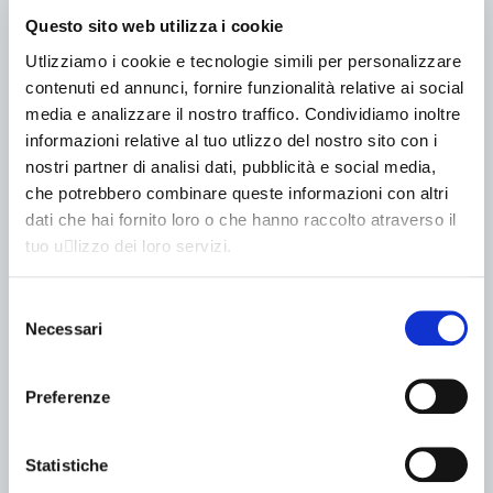
avanzata da diversi costruttori e recepita dalle istituzioni
Questo sito web utilizza i cookie
nazionali, i primi con ciclomotori e motocicli a zero
Utlizziamo i cookie e tecnologie simili per personalizzare
emissioni di nuova generazione e le seconde con lo
contenuti ed annunci, fornire funzionalità relative ai social
stanziamento di incentivi statali che ricadono sotto
media e analizzare il nostro traffico. Condividiamo inoltre
l’insegna dell’Ecobonus 2023. Tra gli scooter […]
informazioni relative al tuo utlizzo del nostro sito con i
Scooter elettrici con
nostri partner di analisi dati, pubblicità e social media,
che potrebbero combinare queste informazioni con altri
Ecobonus statale e
dati che hai fornito loro o che hanno raccolto atraverso il
contributi del Comune di
tuo u􀆟lizzo dei loro servizi.
Milano
Selezione
Necessari
del
consenso
Preferenze
Statistiche