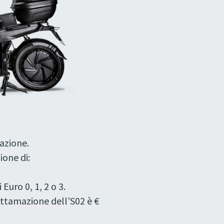
azione.
ione di:
uro 0, 1, 2 o 3.
rottamazione dell’S02 è €