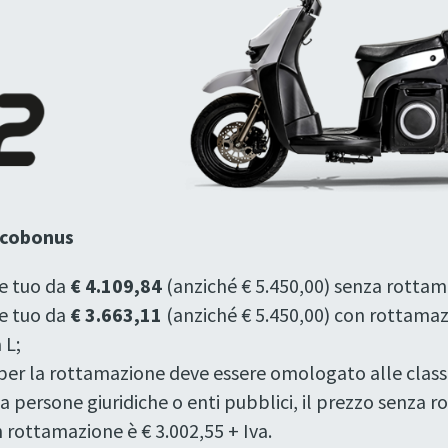
 Ecobonus
e tuo da
€ 4.109,84
(anziché € 5.450,00) senza rottam
e tuo da
€ 3.663,11
(anziché € 5.450,00) con rottamaz
 L;
per la rottamazione deve essere omologato alle classi E
 da persone giuridiche o enti pubblici, il prezzo senza 
n rottamazione è € 3.002,55 + Iva.