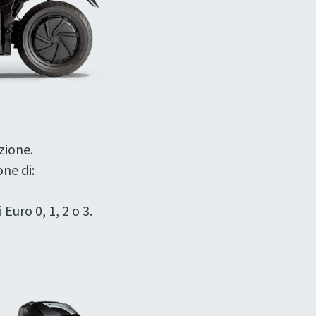
zione.
ne di:
uro 0, 1, 2 o 3.