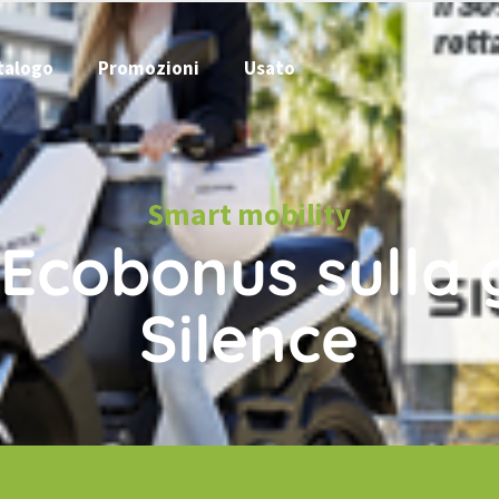
talogo
Promozioni
Usato
Smart mobility
Ecobonus sull
Silence