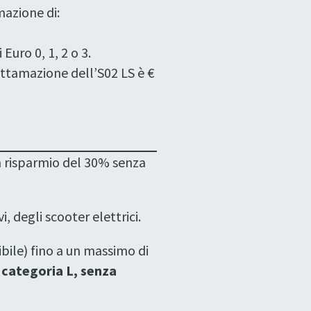
mazione di:
uro 0, 1, 2 o 3.
rottamazione dell’S02 LS è €
n risparmio del 30% senza
, degli scooter elettrici.
ibile) fino a un massimo di
 categoria L, senza