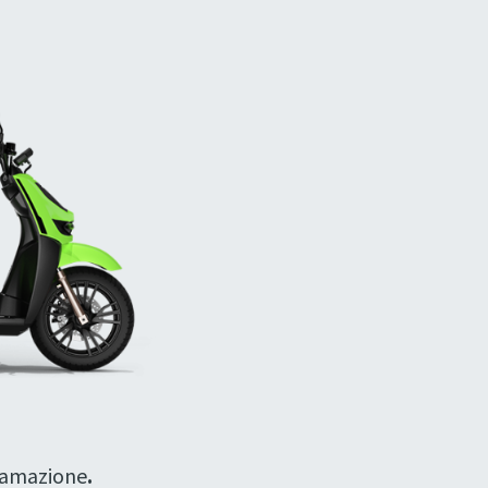
ttamazione
.