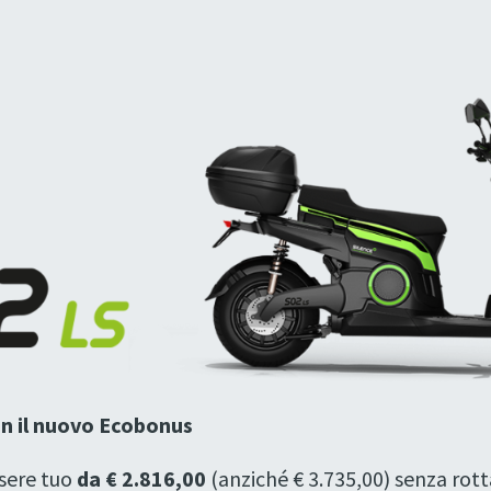
n il nuovo Ecobonus
sere tuo
da € 2.816,00
(anziché € 3.735,00) senza ro