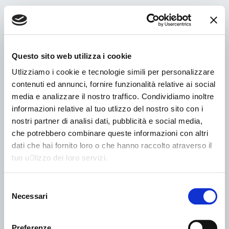
Tag:
aeronautica
Exelentia consegna tre
Questo sito web utilizza i cookie
veicoli elettrici
Utlizziamo i cookie e tecnologie simili per personalizzare
all’Aeronautica Militare
contenuti ed annunci, fornire funzionalità relative ai social
media e analizzare il nostro traffico. Condividiamo inoltre
informazioni relative al tuo utlizzo del nostro sito con i
nostri partner di analisi dati, pubblicità e social media,
che potrebbero combinare queste informazioni con altri
dati che hai fornito loro o che hanno raccolto atraverso il
tuo u􀆟lizzo dei loro servizi.
Selezione
Necessari
del
consenso
Preferenze