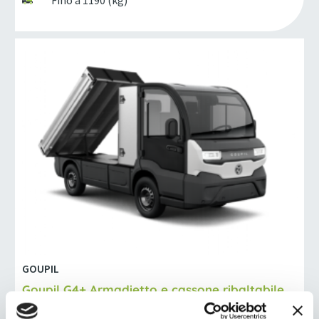
GOUPIL
Goupil G4+ Armadietto e cassone ribaltabile
Fino a 180 (km)