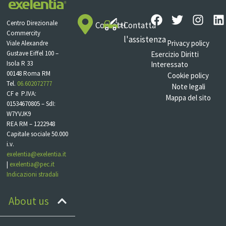
Centro Direzionale
Contatti
Contatta
Commercity
l'assistenza
Privacy policy
Viale Alexandre
Gustave Eiffel 100 –
Esercizio Diritti
Isola R 33
Interessato
00148 Roma RM
Cookie policy
Tel.
06.602072777
Note legali
CF e P.IVA:
Mappa del sito
01534670805 – SdI:
W7YVJK9
REA RM – 1222948
Capitale sociale 50.000
i.v.
exelentia@exelentia.it
|
exelentia@pec.it
Indicazioni stradali
About us