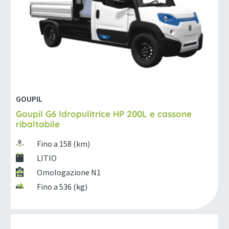
GOUPIL
Goupil G6 Idropulitrice HP 200L e cassone
ribaltabile
Fino a 158 (km)
LITIO
Omologazione N1
Fino a 536 (kg)