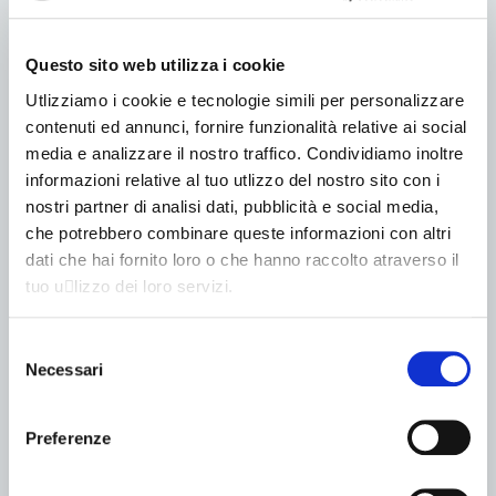
LITIO
Omologazione N1
Questo sito web utilizza i cookie
Fino a 1225 (kg)
Utlizziamo i cookie e tecnologie simili per personalizzare
contenuti ed annunci, fornire funzionalità relative ai social
media e analizzare il nostro traffico. Condividiamo inoltre
informazioni relative al tuo utlizzo del nostro sito con i
nostri partner di analisi dati, pubblicità e social media,
che potrebbero combinare queste informazioni con altri
dati che hai fornito loro o che hanno raccolto atraverso il
tuo u􀆟lizzo dei loro servizi.
Selezione
Necessari
del
consenso
Preferenze