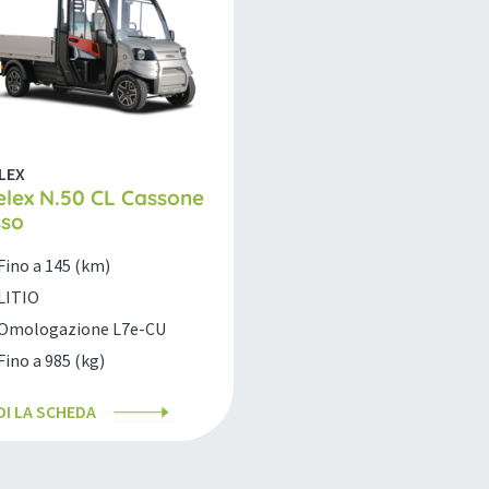
LEX
lex N.50 CL Cassone
sso
Fino a 145 (km)
LITIO
Omologazione L7e-CU
Fino a 985 (kg)
DI LA SCHEDA