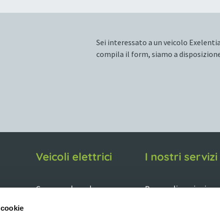
Sei interessato a un veicolo Exelentia
compila il form, siamo a disposizione
Veicoli elettrici
I nostri servizi
Cerca per brand
Personalizzazioni
grafiche
Cerca per categoria
 cookie
Allestimenti