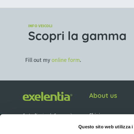
INFO VEICOLI
Scopri la gamma
Fill out my
online form
.
About us
Chi siamo
Centro Direzionale Commercity
Viale Alexandre Gustave Eiffel 100 –
Nuova mobilità
Questo sito web utilizza i
Isola R 33
00148 Roma RM