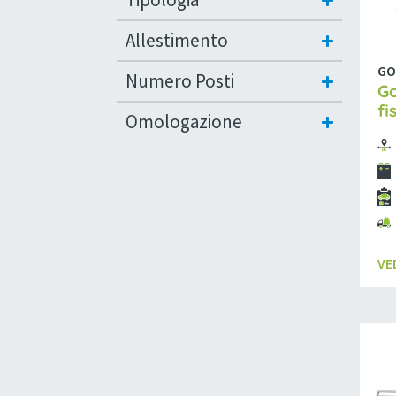
Allestimento
GO
Numero Posti
Go
fi
Omologazione
VE