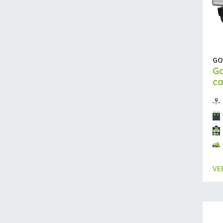
GO
Go
ca
VE