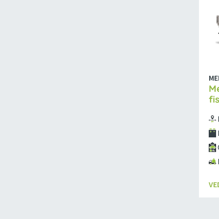
ME
Me
fi
VE